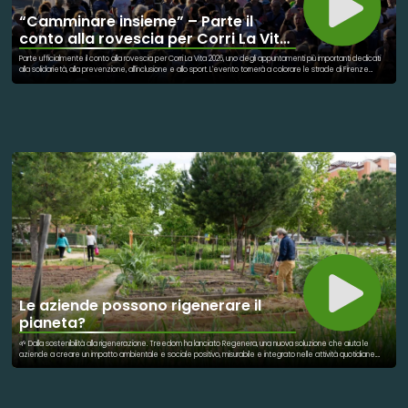
“Camminare insieme” – Parte il
conto alla rovescia per Corri La Vita
2026
Parte ufficialmente il conto alla rovescia per Corri La Vita 2026, uno degli appuntamenti più importanti dedicati
alla solidarietà, alla prevenzione, all'inclusione e allo sport. L'evento tornerà a colorare le strade di Firenze
domenica 27 settembre 2026, riunendo migliaia di persone accomunate da un unico obiettivo: sostenere la
lotta contro il tumore al seno e promuovere la cultura della prevenzione. Corri La Vita è molto più di una
manifestazione sportiva: è un grande momento di partecipazione collettiva, capace di unire cittadini,
volontari, associazioni, istituzioni e sostenitori in una giornata all'insegna della condivisione e della solidarietà.
Ogni passo compiuto rappresenta un gesto concreto a favore dei progetti che ogni anno vengono sostenuti
grazie alla raccolta fondi dell'evento. Ogni sorriso, ogni incontro, ogni presenza racconta una storia di impegno,
speranza e vicinanza. Perché la forza di Corri La Vita è proprio questa: trasformare un semplice percorso in un
messaggio di consapevolezza e in un aiuto concreto per chi affronta il tumore al seno.
Le aziende possono rigenerare il
pianeta?
🌱 Dalla sostenibilità alla rigenerazione. Treedom ha lanciato Regenera, una nuova soluzione che aiuta le
aziende a creare un impatto ambientale e sociale positivo, misurabile e integrato nelle attività quotidiane.
L'idea è semplice ma rivoluzionaria: non basta più limitare i danni, bisogna contribuire attivamente alla
rigenerazione di ecosistemi, comunità e territori. Tra gli ambiti di intervento: 🌳 Alberi ed ecosistemi ♻️ Carbon
offset 🧴 Rimozione della plastica 🦋 Biodiversità 🏙️ Natura urbana 🌊 Protezione delle acque Una buona
notizia che mostra come il mondo delle imprese possa diventare parte della soluzione.