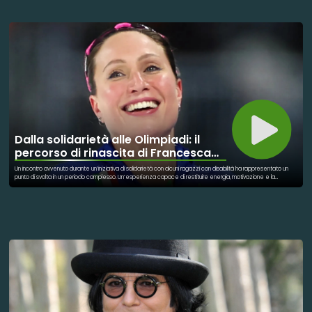
Dalla solidarietà alle Olimpiadi: il
percorso di rinascita di Francesca
Lollobrigida
Un incontro avvenuto durante un’iniziativa di solidarietà con alcuni ragazzi con disabilità ha rappresentato un
punto di svolta in un periodo complesso. Un’esperienza capace di restituire energia, motivazione e la
sensazione concreta di “tornare sulla giusta strada”. Da quel momento è iniziato un nuovo equilibrio. La
quotidianità, l’allenamento e la determinazione hanno ritrovato direzione, fino ai risultati sportivi. Ma ciò che
rende significativo questo percorso è la natura dello scambio: un gesto di solidarietà che non resta
unidirezionale, ma diventa reciproco. Chi riceve trova forza, chi dona porta con sé qualcosa di altrettanto
profondo.