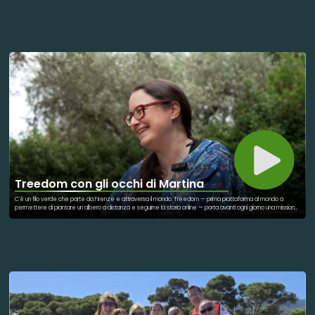
Da questa visione prende forma una linea di intimo post-operatorio pensata per unire comfort, femminilità e
dignità. L’obiettivo non è semplicemente creare un prodotto, ma aiutare le donne a tornare a sentirsi bene
con il proprio corpo e con la propria immagine. Feeling Nova nasce infatti dalla convinzione che la cura passi
anche attraverso l’autostima, l’ascolto e la possibilità di riconoscersi ancora allo specchio. Ogni capo è
studiato per rispondere alle esigenze di chi vive un percorso oncologico, con materiali sostenibili e una
particolare attenzione al benessere della persona. Ma Feeling Nova è anche una community e una rete di
vicinanza umana. Attraverso il progetto, Chiara Pasini vuole promuovere una nuova cultura della solidarietà,
capace di unire cura, gentilezza e inclusione. Una “rivoluzione gentile” che mette al centro la persona, le sue
fragilità e il diritto di sentirsi ancora bella, forte e viva anche dopo il dolore.
Treedom con gli occhi di Martina
C'è un filo verde che parte da Firenze e attraversa il mondo. Treedom — prima piattaforma al mondo a
permettere di piantare un albero a distanza e seguirne la storia online — porta avanti ogni giorno una missione
che intreccia ambiente, comunità e futuro. E al centro di tutto c'è una squadra che ci crede davvero. Per la
giornata di oggi, 5 giugno 2026, la Giornata Mondiale dell'Ambiente, abbiamo intervistato Martina Fondi, la
General Manager di Treedom: il percorso professionale, le scelte che l'hanno portata a guidare una delle
realtà più innovative nel panorama della sostenibilità, e la passione quotidiana per un lavoro che lascia il segno
sul pianeta. Fondata nel 2010 e prima B Corp certificata in Italia, Treedom ha piantato milioni di alberi in Africa,
Asia e America Latina, collaborando con agricoltori locali in oltre sedici paesi. Ogni albero è geolocalizzato,
fotografato, raccontato. Non è un numero in un bilancio: è una storia che cresce. Il 5 giugno, per chi lavora qui, è
una data che scandisce e rinnova l'impegno quotidiano. Per quest'anno l'azienda ha lanciato un'iniziativa
speciale improntata sul concetto di fare squadra!