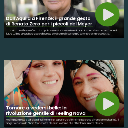
Dall'Aquila a Firenze: il grande gesto
di Renato Zero per i piccoli del Meyer
La musica non si ferma all'eco di un applauso, ma si trasforma in un abbraccio concreto capace di curare il
futuro. L'ultimo, straordinario gesto di Renato Zero incarna l'essenza più autentica della Perdonanza
Celestiniana, tramutando l'arte in uno strumento di speranza e profonda solidarietà. Rinunciando al proprio
compenso, il cantautore romano ha donato quarantamila euro alla Fondazione Ospedale Pediatrico Meyer di
Firenze. Questo generoso contributo permetterà l'acquisto di un'innovativa apparecchiatura di insufflazione
per la chirurgia laparoscopica e robotica, un presidio tecnologico che allevierà la sofferenza dei piccoli
pazienti, rendendo le operazioni meno invasive. Non è la prima volta che l'artista si fa "mollica" per costruire
una grande pagnotta di bene comune, avendo già sostenuto in passato altri poli pediatrici d'eccellenza
come il Gaslini e il Sant'Orsola. L'iniziativa dimostra come la cultura e la spiritualità di un evento storico possano
superare i confini del palcoscenico per entrare silenziosamente nelle corsie d'ospedale. Lì dove la fragilità
dei bambini chiede protezione, la generosità dei grandi risponde con la forza della vita. Curare un bambino
significa curare il domani, e Renato Zero, con la complicità del Comune dell'Aquila, ha scritto una delle sue
pagine più melodiose: quella in cui la musica salva.
Tornare a vedersi belle: la
rivoluzione gentile di Feeling Nova
Feeling Nova nasce dall’idea di trasformare un’esperienza difficile in un percorso di rinascita e solidarietà. Il
progetto, ideato da Chiara Pasini, mette al centro le donne che affrontano il tumore al seno,
accompagnandole in un momento delicato della loro vita non solo dal punto di vista fisico, ma anche emotivo.