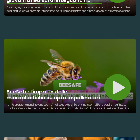
giovani atleti sordi inseguono il
sogno paralimpico
Dietro ogni grande sogno c'è un percorso fatto di passione, sacrifici e persone capaci di credere nel talento
degli altri. È questo il cuore dell'International Youth Camp, l'iniziativa che riunisce giovani atleti sordi provenienti
da tutta Europa, uniti dalla voglia di allenarsi, conoscersi e inseguire un obiettivo comune: arrivare un giorno a
vestire la maglia della propria nazionale e competere alle Paralimpiadi. Attraverso lo sport, questi ragazzi
trovano uno spazio dove superare barriere, condividere esperienze e costruire nuove amicizie. Ma dietro
ogni allenamento, ogni miglioramento e ogni traguardo raggiunto ci sono figure fondamentali: allenatori,
educatori e organizzatori che mettono a disposizione il proprio bagaglio di esperienza, accompagnandoli non
solo nella crescita sportiva, ma soprattutto in quella personale. Il loro ruolo va oltre la preparazione tecnica:
significa ascoltare, motivare, trasmettere valori e aiutare giovani atleti a credere nelle proprie capacità.
Perché un sogno, per diventare realtà, ha bisogno di talento, impegno e di qualcuno disposto a camminare al
fianco di chi lo insegue.
BeeSafe: l’impatto delle
microplastiche su api e impollinatori
Le microplastiche non si trovano solo nei mari: sono presenti anche nei suoli, nei fiori e persino negli insetti
impollinatori. BeeSafe, il progetto coordinato da Ilaria Colzi dell’Università di Firenze e finanziato dalla National
Geographic Society, studia come queste particelle possano alterare il rapporto tra piante e api, modificando
colori, profumi e qualità del nettare. Un’indagine che ci aiuta a capire come l’inquinamento invisibile possa
influenzare la biodiversità e il futuro dell’impollinazione.