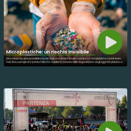
Microplastiche: un rischio invisibile
Sono minuscole, spesso invisibili a occhio nudo, ma ormai si trovano ovunque. Le microplastiche contaminano
mari, fiumi, suoli agricoli e persino l’aria che respiriamo. Derivano dalla degradazione degli oggetti in plastica e
dall’uso quotidiano di numerosi prodotti. Una volta disperse nell’ambiente, possono essere ingerite da animali
e insetti, entrando nelle catene alimentari e alterando gli equilibri degli ecosistemi. La loro diffusione
rappresenta una delle sfide ambientali più complesse del nostro tempo. Comprendere dove si accumulano,
come si muovono e quali effetti producono è fondamentale per sviluppare strategie efficaci di prevenzione
e riduzione dell’inquinamento da plastica.