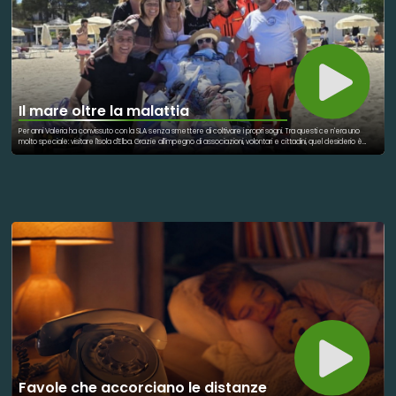
Il mare oltre la malattia
Per anni Valeria ha convissuto con la SLA senza smettere di coltivare i propri sogni. Tra questi ce n'era uno
molto speciale: visitare l'Isola d'Elba. Grazie all'impegno di associazioni, volontari e cittadini, quel desiderio è
diventato realtà. Un'ambulanza, operatori sanitari e numerosi volontari hanno collaborato per organizzare il
viaggio. L'accoglienza ricevuta sull'isola è stata straordinaria. Valeria ha potuto ammirare il mare, partecipare
ad eventi culturali e incontrare tante persone. Ogni spostamento è stato reso possibile dalla solidarietà di chi
ha donato tempo ed energie. La sua esperienza dimostra che l'inclusione può abbattere molti ostacoli.
Anche una malattia grave non deve impedire di vivere emozioni autentiche. Il progetto ha coinvolto realtà
sociali diverse unite da un obiettivo comune. Restituire dignità e libertà alle persone fragili è un valore che
arricchisce tutta la comunità. Il viaggio di Valeria è diventato un simbolo di speranza. Ha ricordato a tutti
l'importanza della vicinanza umana. La solidarietà può trasformare un sogno individuale in una gioia collettiva. E
può far sentire ogni persona parte di una grande famiglia.
Favole che accorciano le distanze