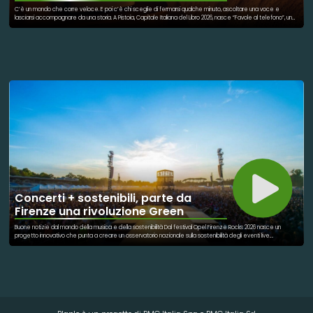
C’è un mondo che corre veloce. E poi c’è chi sceglie di fermarsi qualche minuto, ascoltare una voce e
lasciarsi accompagnare da una storia. A Pistoia, Capitale Italiana del Libro 2026, nasce “Favole al telefono”, un
progetto ispirato alle celebri storie di Gianni Rodari. Un appuntamento telefonico dedicato ai bambini di ogni
età, ma anche a tutte le persone che hanno bisogno di sentirsi vicine, accolte, parte di qualcosa. Ogni
settimana, una voce legge una favola al telefono. Un gesto semplice, capace però di creare relazione,
immaginazione e presenza anche a distanza. Perché la sostenibilità non riguarda soltanto l’ambiente. Parla
anche di comunità, ascolto, cultura e cura reciproca. Parla della capacità di non lasciare indietro nessuno.
“Favole al telefono” nasce dentro il grande progetto culturale di Pistoia Capitale del Libro 2026, un programma
che mette al centro inclusione sociale, contrasto alla povertà educativa e accesso alla lettura come diritto
condiviso. L’iniziativa propone letture telefoniche gratuite tratte dal libro “Favole al telefono” di Rodari, con
appuntamenti settimanali su prenotazione dedicati ai bambini e alle famiglie. In un tempo in cui siamo sempre
connessi ma spesso lontani, una favola raccontata può ancora diventare un ponte. Perché a volte, per
cambiare il mondo, basta davvero una voce che racconta una storia.
Concerti + sostenibili, parte da
Firenze una rivoluzione Green
Buone notizie dal mondo della musica e della sostenibilità Dal festival Opel Firenze Rocks 2026 nasce un
progetto innovativo che punta a creare un osservatorio nazionale sulla sostenibilità degli eventi live.
L’obiettivo è chiaro: rendere concerti e grandi eventi sempre più rispettosi dell’ambiente attraverso dati
scientifici, monitoraggi reali e nuove tecnologie. Verranno analizzati parametri importanti come: emissioni di
CO2 qualità dell’aria gestione dei rifiuti dati satellitari e intelligenza artificiale Un passo concreto verso eventi
più sostenibili, meno sprechi e maggiore attenzione per il territorio e le persone. La musica può unire,
emozionare… e anche cambiare il futuro