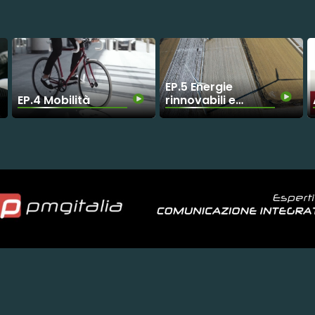
EP.5 Energie
EP.4 Mobilità
rinnovabili e
manutenzione