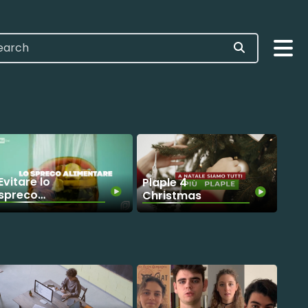
Evitare lo
Plaple 4
spreco
Christmas
alimentare!