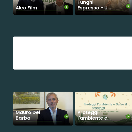
Funghi
Aleo Film
Espresso - Un
esempio di
filiera
sostenibile
Mauro Del
Proteggi
Barba
l'ambiente e
Salva il
NOSTRO