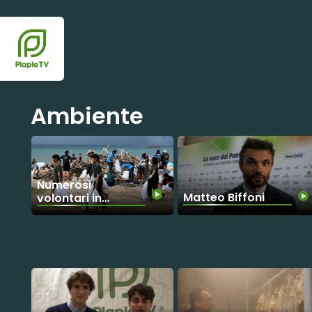
Ambiente
Numerosi
Matteo Biffoni
volontari in
azione contro
l’emergenza
rifiuti a Bali