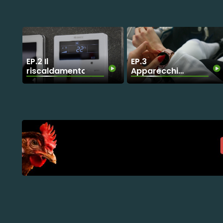
FUTURO
EP.2 Il
EP.3
riscaldamento
Apparecchi
elettrici