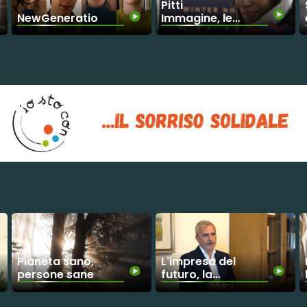
Pitti
NewGenerationP
Immagine, le
aziende, la
sfida della
moda
sostenibile
Pianeta sano,
L'impresa del
persone sane
futuro, la
sfida
Assobenefit