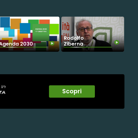
Rodolfo
Ziberna
Agenda 2030
Scopri