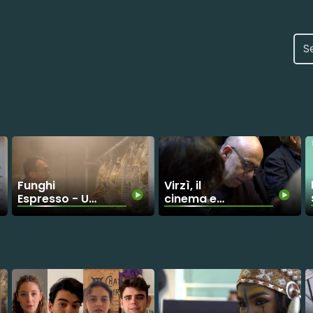
Funghi
Virzì, il
Espresso - Un
cinema e
esempio di
l'impegno per
filiera
l'ambiente
sostenibile