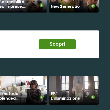
Sostenibilità
ed imprese,
NewGenerationP
business oltre
il profitto
Scopri
Il metodo
EP.1
blended
L'illuminazione
all'UniFi