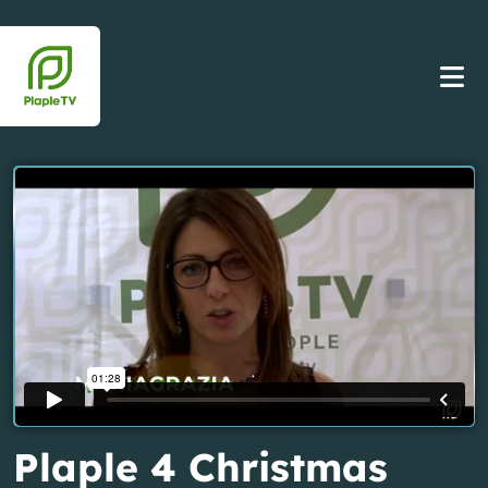
Plaple 4 Christmas