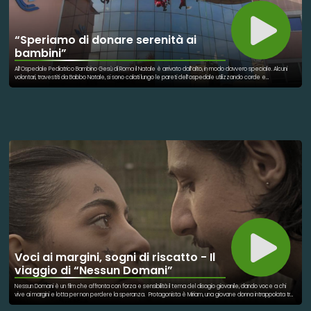
“Speriamo di donare serenità ai
bambini”
All’Ospedale Pediatrico Bambino Gesù di Roma il Natale è arrivato dall’alto, in modo davvero speciale. Alcuni
volontari, travestiti da Babbo Natale, si sono calati lungo le pareti dell’ospedale utilizzando corde e
imbracature, sorprendendo i bambini ricoverati che li attendevano affacciati alle finestre. L’iniziativa ha
trasformato per qualche ora il reparto in un luogo di stupore e sorrisi, portando un momento di leggerezza a
chi sta affrontando un periodo delicato lontano da casa. Tra saluti, regali simbolici e gesti di incoraggiamento, i
piccoli pazienti hanno potuto vivere un’esperienza diversa dal solito, capace di spezzare la routine
ospedaliera e regalare un ricordo positivo alle famiglie presenti.
Voci ai margini, sogni di riscatto - Il
viaggio di “Nessun Domani”
Nessun Domani è un film che affronta con forza e sensibilità il tema del disagio giovanile, dando voce a chi
vive ai margini e lotta per non perdere la speranza. Protagonista è Miriam, una giovane donna intrappolata tra
dipendenze, piccoli crimini e il peso di un debito con il boss locale, Spadone. Attorno a lei si intrecciano le