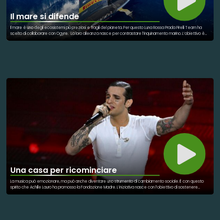
Il mare si difende
Il mare è uno degli ecosistemi più preziosi e fragili del pianeta. Per questo Luna Rossa Prada Pirelli Team ha
scelto di collaborare con Ogyre. La loro alleanza nasce per contrastare l’inquinamento marino. L’obiettivo è
ambizioso: rimuovere centinaia di tonnellate di rifiuti entro il 2027. Il progetto coinvolge direttamente i pescatori.
Durante le attività quotidiane recuperano plastica e detriti dalle acque. Ciò che prima era scarto diventa
azione concreta di tutela ambientale. L’iniziativa unisce tecnologia, sport e responsabilità ecologica. Non si
tratta solo di pulizia, ma di prevenzione. Ogni intervento contribuisce a proteggere la biodiversità marina. Il
progetto vuole anche sensibilizzare il pubblico globale. Mostrare che la sostenibilità è una responsabilità
condivisa. Il mare non è una risorsa infinita. Va difeso con impegno continuo e collaborazione. Questa alleanza
dimostra che cambiare rotta è ancora possibile.
Una casa per ricominciare
La musica può emozionare, ma può anche diventare uno strumento di cambiamento sociale. È con questo
spirito che Achille Lauro ha promosso la Fondazione Madre. L’iniziativa nasce con l’obiettivo di sostenere
giovani in difficoltà e situazioni di fragilità sociale. Il progetto guarda oltre l’assistenza immediata. Vuole offrire
opportunità concrete di crescita, ascolto e reinserimento. Tra le idee principali ci sono spazi di accoglienza e
percorsi di supporto. Luoghi dove i ragazzi possano trovare stabilità e nuove possibilità. Lauro ha più volte
raccontato quanto le esperienze personali abbiano influenzato questa scelta. Il progetto diventa così una
forma di restituzione alla società. Un modo per trasformare la visibilità artistica in responsabilità sociale. La