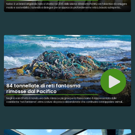
Neloo è un brand artigianale nato a Viterbo nel 2018 dalla visione di Roberta Pietrini, con l’obiettivo di coniugare
moda e sostenibilità. L’azienda si distingue per un approccio profondamente etico, basato sul rispetto
dell’ambiente, sull’economia circolare e sull’utilizzo di materiali naturali selezionati con cura. Al centro del
progetto c’è la volontà di creare gioielli belli ma anche responsabili, riducendo al minimo l’impatto ambientale
lungo tutto il processo produttivo, dalla scelta delle materie prime fino al packaging. Il materiale simbolo delle
creazioni Neloo è il Capim Dourado, conosciuto come “oro vegetale”. Si tratta di una pianta spontanea
originaria della regione del Jalapão, in Brasile, che assume un caratteristico colore dorato una volta matura.
Questa fibra naturale, oltre ad essere leggera e luminosa, è anche completamente biodegradabile e non
richiede coltivazioni intensive, rendendola una risorsa sostenibile. La raccolta del Capim Dourado è
regolamentata dalla legislazione brasiliana per proteggere l’ecosistema e garantire condizioni di lavoro
etiche agli artigiani locali. Nel laboratorio di Neloo, questa fibra viene lavorata a mano con tecniche artigianali
che richiamano la tradizione sudamericana, trasformandosi in gioielli unici, anallergici ed ecologici. Ogni
creazione nasce da un processo attento e consapevole, dove manualità e innovazione si incontrano per
dare vita a prodotti sostenibili ma anche esteticamente raffinati. L’impegno di Neloo non si limita ai materiali:
l’intero ciclo produttivo è pensato per ridurre l’impronta ambientale, evitando sostanze chimiche e
privilegiando lavorazioni a basso consumo energetico. Questo approccio dimostra come sia possibile fare
impresa nel mondo della moda in modo etico, valorizzando allo stesso tempo l’artigianato e il rispetto per il
pianeta. Neloo rappresenta quindi un esempio concreto di sostenibilità applicata al design, dove ogni gioiello
racconta una storia fatta di natura, cultura e consapevolezza.
84 tonnellate di reti fantasma
rimosse dal Pacifico
Negli oceani di tutto il mondo, una delle minacce più gravi per la fauna marina è rappresentata dalle
cosiddette “reti fantasma”, attrezzature da pesca abbandonate che continuano a intrappolare animali
anche per anni. Nel Pacifico, questo problema è particolarmente evidente nell’area nota come Great Pacific
Garbage Patch, dove enormi quantità di rifiuti si accumulano. Per contrastare questa situazione, la Hawaiʻi
Pacific University ha avviato un progetto innovativo che coinvolge direttamente i pescatori. Invece di limitarsi
alla ricerca, l’università ha deciso di collaborare con chi vive il mare ogni giorno, offrendo incentivi economici
per recuperare le reti disperse durante le normali attività di pesca. Grazie a questo approccio, in poco più di
tre anni sono state rimosse circa 84 tonnellate di rifiuti marini. Si tratta di un risultato significativo, che dimostra
come la collaborazione tra scienza e lavoro sul campo possa portare a risultati concreti. Le reti fantasma,
infatti, continuano a catturare pesci, tartarughe e altri animali, causando danni enormi agli ecosistemi. Interventi
come questo non solo riducono l’inquinamento, ma contribuiscono anche a proteggere la biodiversità marina.