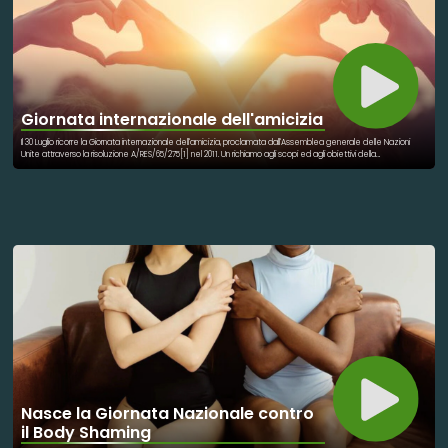
Giornata internazionale dell'amicizia
Il 30 Luglio ricorre la Giornata internazionale dell'amicizia, proclamata dall'Assemblea generale delle Nazioni
Unite attraverso la risoluzione A/RES/65/275[1] nel 2011. Un richiamo agli scopi ed agli obiettivi della
Dichiarazione e del Programma d'azione su una cultura della pace. La Giornata celebra l'amicizia tra popoli,
paesi, culture e individui, con l'idea che possa ispirare gli sforzi di pace e offrire l'opportunità di costruire ponti
tra le comunità. L'Assemblea Generale nel documento riconosce l'importanza dell'amicizia come "sentimento
nobile e prezioso nella vita degli esseri umani in tutto il mondo". Convinti dell'importanza di coinvolgere i giovani
e futuri leader nelle attività della comunità volte a includere il rispetto per le diverse culture, la comprensione
internazionale, il rispetto della diversità e una cultura della pace
Nasce la Giornata Nazionale contro
il Body Shaming