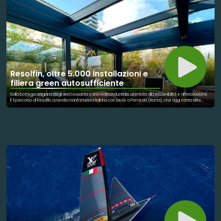
Questo progetto rappresenta un esempio concreto di come sia possibile affrontare problemi ambientali
globali attraverso soluzioni pratiche e condivise.
Resolfin, oltre 5.000 installazioni e
filiera green autosufficiente
Dalla bottega artigiana degli anni Sessanta a una realtà industriale orientata alla sostenibilità e all’innovazione.
È il percorso di Resolfin, azienda manifatturiera italiana con sede a Pomezia (Roma), che oggi conta oltre
5.000 installazioni tra Italia ed estero e una filiera energeticamente autosufficiente dal 2019. La storia
dell’azienda inizia nel 1964 con il laboratorio fondato a Roma da Giacomo Scozzari, specializzato nella
lavorazione di metalli e cristallo. Con la guida dell’attuale amministratore Enrico Scozzari, l’impresa si è
trasformata in un gruppo attivo nella comunicazione visiva, nei sistemi portabandiera, nell’arredo urbano e nelle
soluzioni tecnologiche per l’edilizia. Nel corso degli anni sono stati sviluppati diversi brevetti, tra cui Hercules,
Kingpole e Bandiera Luminosa, che hanno contribuito alla diffusione dei prodotti dell’azienda anche presso
istituzioni pubbliche e organizzazioni internazionali. La sostenibilità rappresenta oggi uno degli elementi centrali
del modello industriale del gruppo. Resolfin utilizza materiali riciclati, processi produttivi a basso impatto
ambientale ed è autosufficiente dal punto di vista energetico grazie a un impianto fotovoltaico industriale.
Dal 2022 l’azienda impiega anche tessuti composti per il 62% da plastica marina riciclata. Nel 2023 è nata inoltre
Resolglass, divisione dedicata al vetro architettonico e ai sistemi in vetro e acciaio per il settore edilizio, con
soluzioni pensate per coniugare efficienza energetica, sicurezza e design. «La sostenibilità deve diventare
struttura produttiva», afferma Scozzari, sottolineando come innovazione tecnologica e responsabilità
ambientale rappresentino oggi leve strategiche per la crescita dell’impresa.