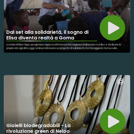
Dal set alla solidarietà, il sogno di
Elisa diventa realtà a Goma
La storia di Elisa Claps, una giovane ragazza di Potenza che sognava di diventare medico e dedicare la
propria vita agli ultimi, oggi continua attraverso un progetto di solidarietà che ha raggiunto Goma, nella
Repubblica Democratica del Congo. A rendere possibile questo ponte tra Italia e Africa è il progetto “Il cuore
di Elisa nel cuore dell’Africa”, nato dalla volontà della famiglia Claps e realizzato con il supporto del VIS –
Volontariato Internazionale per lo Sviluppo, con l’obiettivo di rafforzare l’assistenza sanitaria del Centro Don
Bosco Ngangi di Goma. Al centro di questa iniziativa c’è anche Gianmarco Saurino, l’attore che nella fiction Rai
“Per Elisa – Il caso Claps”ha interpretato proprio Gildo Claps, il fratello di Elisa impegnato per anni nella ricerca
della verità sulla scomparsa della sorella. Proprio grazie al rapporto nato durante la realizzazione della serie,
Saurino ha scelto di rimanere vicino alla famiglia Claps e di sostenere attivamente questa causa. L’attore ha
partecipato agli eventi legati al progetto e ha preso parte alla missione a Goma insieme a Gildo Claps e ai
volontari del VIS, entrando direttamente in contatto con la realtà dell’ambulatorio e delle comunità assistite.
L’iniziativa ha permesso di potenziare i servizi sanitari del dispensario medico del Centro Don Bosco Ngangi,
una struttura che offre cure, farmaci e assistenza a bambini, famiglie e persone costrette a vivere in
condizioni di grande fragilità a causa della crisi nell’est della Repubblica Democratica del Congo. Così, da una
storia segnata dal dolore nasce un luogo dedicato alla cura: il sogno di Elisa di aiutare gli altri continua a vivere
migliaia di chilometri lontano da casa, attraverso medici, volontari e persone che ogni giorno scelgono di
prendersi cura del prossimo.
Gioielli biodegradabili - La
rivoluzione green di Neloo