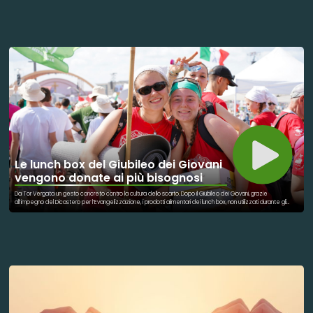
storie di Riccardo, spacciatore enigmatico con cui stringe un legame tormentato, e di Ines, sua sorella, che
cerca stabilità nell’amore per Lidia, poliziotta divisa tra dovere e sentimenti. Roma non fa da semplice
scenario: i suoi cortili e le sue strade diventano un riflesso vivo di un’umanità ferita, in perenne bilico tra
sopravvivenza e riscatto. Il regista Davide Campagna sottolinea l’urgenza di raccontare queste vite senza
giudizi né verità preconfezionate, restituendo autenticità alle fragilità, ai sensi di colpa e ai desideri di fuga dei
giovani protagonisti. Realizzato grazie alla passione e al coraggio di un gruppo di ragazzi che hanno lavorato
davanti e dietro la macchina da presa, Nessun Domani è più di un film: è un atto di crescita condivisa e un grido
di speranza.
Le lunch box del Giubileo dei Giovani
vengono donate ai più bisognosi
Da Tor Vergata un gesto concreto contro la cultura dello scarto. Dopo il Giubileo dei Giovani, grazie
all’impegno del Dicastero per l’Evangelizzazione, i prodotti alimentari dei lunch box, non utilizzati durante gli
eventi a Tor Vergata, stanno diventando un segno di solidarietà verso i più bisognosi. Il cibo è già stato
consegnato ai volontari della Caritas diocesana di Roma, che sono all’opera in questi giorni per distribuire panini
e tramezzini freschi attraverso gli Empori della Solidarietà, nelle mense della Comunità di Sant’Egidio, alle suore
di Madre Teresa e a diverse altri enti e associazioni solidali. Nelle prossime settimane verranno consegnati
anche gli alimenti a lunga conservazione, come scatolame, merendine, succhi di frutta, per sostenere le
famiglie più fragili. Anche le colazioni non ritirate saranno consegnate a parrocchie e case famiglia della
diocesi.