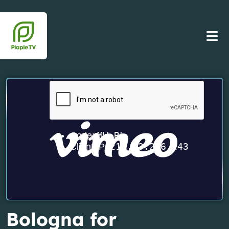
Bologna for