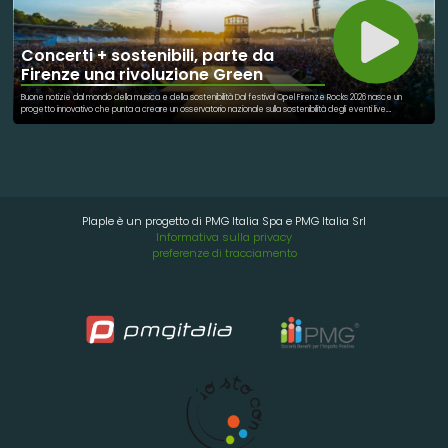
Concerti + sostenibili, parte da
Firenze una rivoluzione Green
Buone notizie dal mondo della musica e della sostenibilità Dal festival Opel Firenze Rocks 2026 nasce un
progetto innovativo che punta a creare un osservatorio nazionale sulla sostenibilità degli eventi live.
L’obiettivo è chiaro: rendere concerti e grandi eventi sempre più rispettosi dell’ambiente attraverso dati
scientifici, monitoraggi reali e nuove tecnologie. Verranno analizzati parametri importanti come: emissioni di
CO2 qualità dell’aria gestione dei rifiuti dati satellitari e intelligenza artificiale Un passo concreto verso eventi
più sostenibili, meno sprechi e maggiore attenzione per il territorio e le persone. La musica può unire,
emozionare… e anche cambiare il futuro
Plaple è un progetto di PMG Italia Spa e PMG Italia Srl
Informativa sulla privacy
preferenze di tracciamento