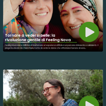
significa curare il domani, e Renato Zero, con la complicità del Comune dell'Aquila, ha scritto una delle sue
pagine più melodiose: quella in cui la musica salva.
Tornare a vedersi belle: la
rivoluzione gentile di Feeling Nova
Feeling Nova nasce dall’idea di trasformare un’esperienza difficile in un percorso di rinascita e solidarietà. Il
progetto, ideato da Chiara Pasini, mette al centro le donne che affrontano il tumore al seno,
accompagnandole in un momento delicato della loro vita non solo dal punto di vista fisico, ma anche emotivo.
Da questa visione prende forma una linea di intimo post-operatorio pensata per unire comfort, femminilità e
dignità. L’obiettivo non è semplicemente creare un prodotto, ma aiutare le donne a tornare a sentirsi bene
con il proprio corpo e con la propria immagine. Feeling Nova nasce infatti dalla convinzione che la cura passi
anche attraverso l’autostima, l’ascolto e la possibilità di riconoscersi ancora allo specchio. Ogni capo è
studiato per rispondere alle esigenze di chi vive un percorso oncologico, con materiali sostenibili e una
particolare attenzione al benessere della persona. Ma Feeling Nova è anche una community e una rete di
vicinanza umana. Attraverso il progetto, Chiara Pasini vuole promuovere una nuova cultura della solidarietà,
capace di unire cura, gentilezza e inclusione. Una “rivoluzione gentile” che mette al centro la persona, le sue
fragilità e il diritto di sentirsi ancora bella, forte e viva anche dopo il dolore.