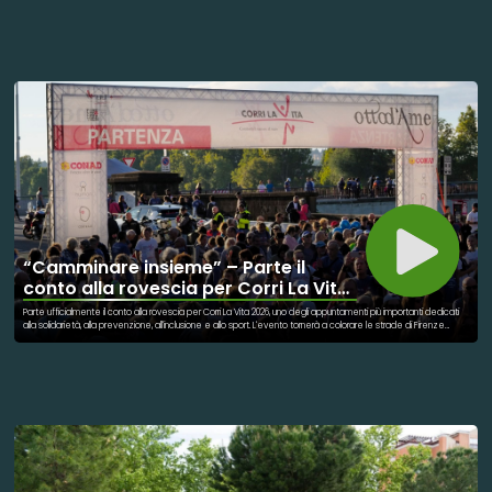
e insetti, entrando nelle catene alimentari e alterando gli equilibri degli ecosistemi. La loro diffusione
rappresenta una delle sfide ambientali più complesse del nostro tempo. Comprendere dove si accumulano,
come si muovono e quali effetti producono è fondamentale per sviluppare strategie efficaci di prevenzione
e riduzione dell’inquinamento da plastica.
“Camminare insieme” – Parte il
conto alla rovescia per Corri La Vita
2026
Parte ufficialmente il conto alla rovescia per Corri La Vita 2026, uno degli appuntamenti più importanti dedicati
alla solidarietà, alla prevenzione, all'inclusione e allo sport. L'evento tornerà a colorare le strade di Firenze
domenica 27 settembre 2026, riunendo migliaia di persone accomunate da un unico obiettivo: sostenere la
lotta contro il tumore al seno e promuovere la cultura della prevenzione. Corri La Vita è molto più di una
manifestazione sportiva: è un grande momento di partecipazione collettiva, capace di unire cittadini,
volontari, associazioni, istituzioni e sostenitori in una giornata all'insegna della condivisione e della solidarietà.
Ogni passo compiuto rappresenta un gesto concreto a favore dei progetti che ogni anno vengono sostenuti
grazie alla raccolta fondi dell'evento. Ogni sorriso, ogni incontro, ogni presenza racconta una storia di impegno,
speranza e vicinanza. Perché la forza di Corri La Vita è proprio questa: trasformare un semplice percorso in un
messaggio di consapevolezza e in un aiuto concreto per chi affronta il tumore al seno.