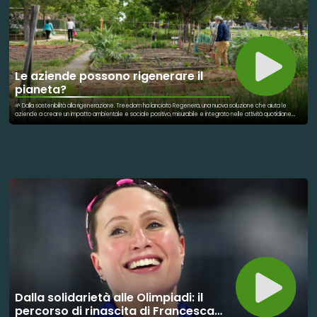
Le aziende possono rigenerare il
pianeta?
🌱 Dalla sostenibilità alla rigenerazione. Treedom ha lanciato Regenera, una nuova soluzione che aiuta le
aziende a creare un impatto ambientale e sociale positivo, misurabile e integrato nelle attività quotidiane.
L'idea è semplice ma rivoluzionaria: non basta più limitare i danni, bisogna contribuire attivamente alla
rigenerazione di ecosistemi, comunità e territori. Tra gli ambiti di intervento: 🌳 Alberi ed ecosistemi ♻️ Carbon
offset 🧴 Rimozione della plastica 🦋 Biodiversità 🏙️ Natura urbana 🌊 Protezione delle acque Una buona
notizia che mostra come il mondo delle imprese possa diventare parte della soluzione.
Dalla solidarietà alle Olimpiadi: il
percorso di rinascita di Francesca