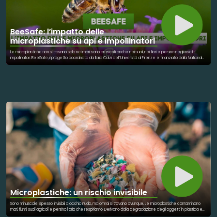
BeeSafe: l’impatto delle
microplastiche su api e impollinatori
Le microplastiche non si trovano solo nei mari: sono presenti anche nei suoli, nei fiori e persino negli insetti
impollinatori. BeeSafe, il progetto coordinato da Ilaria Colzi dell’Università di Firenze e finanziato dalla National
Geographic Society, studia come queste particelle possano alterare il rapporto tra piante e api, modificando
colori, profumi e qualità del nettare. Un’indagine che ci aiuta a capire come l’inquinamento invisibile possa
influenzare la biodiversità e il futuro dell’impollinazione.
Microplastiche: un rischio invisibile
Sono minuscole, spesso invisibili a occhio nudo, ma ormai si trovano ovunque. Le microplastiche contaminano
mari, fiumi, suoli agricoli e persino l’aria che respiriamo. Derivano dalla degradazione degli oggetti in plastica e
dall’uso quotidiano di numerosi prodotti. Una volta disperse nell’ambiente, possono essere ingerite da animali