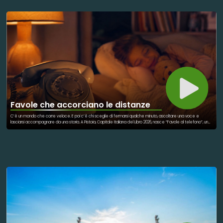
sociali diverse unite da un obiettivo comune. Restituire dignità e libertà alle persone fragili è un valore che
arricchisce tutta la comunità. Il viaggio di Valeria è diventato un simbolo di speranza. Ha ricordato a tutti
l'importanza della vicinanza umana. La solidarietà può trasformare un sogno individuale in una gioia collettiva. E
può far sentire ogni persona parte di una grande famiglia.
Favole che accorciano le distanze
C’è un mondo che corre veloce. E poi c’è chi sceglie di fermarsi qualche minuto, ascoltare una voce e
lasciarsi accompagnare da una storia. A Pistoia, Capitale Italiana del Libro 2026, nasce “Favole al telefono”, un
progetto ispirato alle celebri storie di Gianni Rodari. Un appuntamento telefonico dedicato ai bambini di ogni
età, ma anche a tutte le persone che hanno bisogno di sentirsi vicine, accolte, parte di qualcosa. Ogni
settimana, una voce legge una favola al telefono. Un gesto semplice, capace però di creare relazione,
immaginazione e presenza anche a distanza. Perché la sostenibilità non riguarda soltanto l’ambiente. Parla
anche di comunità, ascolto, cultura e cura reciproca. Parla della capacità di non lasciare indietro nessuno.
“Favole al telefono” nasce dentro il grande progetto culturale di Pistoia Capitale del Libro 2026, un programma
che mette al centro inclusione sociale, contrasto alla povertà educativa e accesso alla lettura come diritto
condiviso. L’iniziativa propone letture telefoniche gratuite tratte dal libro “Favole al telefono” di Rodari, con
appuntamenti settimanali su prenotazione dedicati ai bambini e alle famiglie. In un tempo in cui siamo sempre
connessi ma spesso lontani, una favola raccontata può ancora diventare un ponte. Perché a volte, per
cambiare il mondo, basta davvero una voce che racconta una storia.