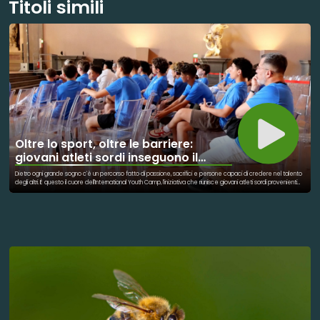
Titoli simili
Oltre lo sport, oltre le barriere:
giovani atleti sordi inseguono il
sogno paralimpico
Dietro ogni grande sogno c'è un percorso fatto di passione, sacrifici e persone capaci di credere nel talento
degli altri. È questo il cuore dell'International Youth Camp, l'iniziativa che riunisce giovani atleti sordi provenienti
da tutta Europa, uniti dalla voglia di allenarsi, conoscersi e inseguire un obiettivo comune: arrivare un giorno a
vestire la maglia della propria nazionale e competere alle Paralimpiadi. Attraverso lo sport, questi ragazzi
trovano uno spazio dove superare barriere, condividere esperienze e costruire nuove amicizie. Ma dietro
ogni allenamento, ogni miglioramento e ogni traguardo raggiunto ci sono figure fondamentali: allenatori,
educatori e organizzatori che mettono a disposizione il proprio bagaglio di esperienza, accompagnandoli non
solo nella crescita sportiva, ma soprattutto in quella personale. Il loro ruolo va oltre la preparazione tecnica:
significa ascoltare, motivare, trasmettere valori e aiutare giovani atleti a credere nelle proprie capacità.
Perché un sogno, per diventare realtà, ha bisogno di talento, impegno e di qualcuno disposto a camminare al
fianco di chi lo insegue.