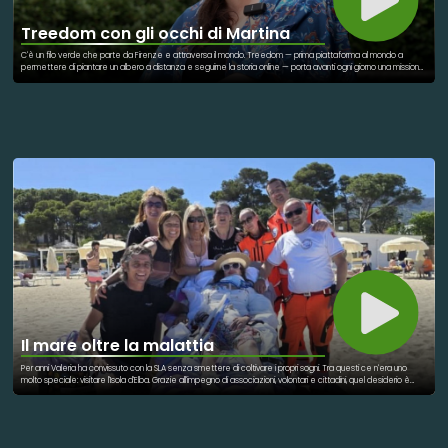
Treedom con gli occhi di Martina
C'è un filo verde che parte da Firenze e attraversa il mondo. Treedom — prima piattaforma al mondo a
permettere di piantare un albero a distanza e seguirne la storia online — porta avanti ogni giorno una missione
che intreccia ambiente, comunità e futuro. E al centro di tutto c'è una squadra che ci crede davvero. Per la
giornata di oggi, 5 giugno 2026, la Giornata Mondiale dell'Ambiente, abbiamo intervistato Martina Fondi, la
General Manager di Treedom: il percorso professionale, le scelte che l'hanno portata a guidare una delle
realtà più innovative nel panorama della sostenibilità, e la passione quotidiana per un lavoro che lascia il segno
sul pianeta. Fondata nel 2010 e prima B Corp certificata in Italia, Treedom ha piantato milioni di alberi in Africa,
Asia e America Latina, collaborando con agricoltori locali in oltre sedici paesi. Ogni albero è geolocalizzato,
fotografato, raccontato. Non è un numero in un bilancio: è una storia che cresce. Il 5 giugno, per chi lavora qui, è
una data che scandisce e rinnova l'impegno quotidiano. Per quest'anno l'azienda ha lanciato un'iniziativa
speciale improntata sul concetto di fare squadra!
Il mare oltre la malattia
Per anni Valeria ha convissuto con la SLA senza smettere di coltivare i propri sogni. Tra questi ce n'era uno
molto speciale: visitare l'Isola d'Elba. Grazie all'impegno di associazioni, volontari e cittadini, quel desiderio è
diventato realtà. Un'ambulanza, operatori sanitari e numerosi volontari hanno collaborato per organizzare il
viaggio. L'accoglienza ricevuta sull'isola è stata straordinaria. Valeria ha potuto ammirare il mare, partecipare
ad eventi culturali e incontrare tante persone. Ogni spostamento è stato reso possibile dalla solidarietà di chi
ha donato tempo ed energie. La sua esperienza dimostra che l'inclusione può abbattere molti ostacoli.
Anche una malattia grave non deve impedire di vivere emozioni autentiche. Il progetto ha coinvolto realtà