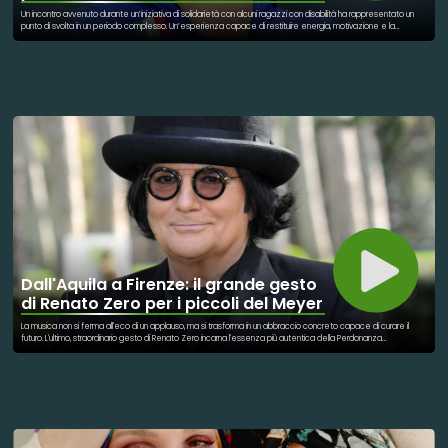
Lollobrigida
Un incontro avvenuto durante un’iniziativa di solidarietà con alcuni ragazzi con disabilità ha rappresentato un
punto di svolta in un periodo complesso. Un’esperienza capace di restituire energia, motivazione e la
sensazione concreta di “tornare sulla giusta strada”. Da quel momento è iniziato un nuovo equilibrio. La
quotidianità, l’allenamento e la determinazione hanno ritrovato direzione, fino ai risultati sportivi. Ma ciò che
rende significativo questo percorso è la natura dello scambio: un gesto di solidarietà che non resta
unidirezionale, ma diventa reciproco. Chi riceve trova forza, chi dona porta con sé qualcosa di altrettanto
profondo.
Dall'Aquila a Firenze: il grande gesto
di Renato Zero per i piccoli del Meyer
La musica non si ferma all'eco di un applauso, ma si trasforma in un abbraccio concreto capace di curare il
futuro. L'ultimo, straordinario gesto di Renato Zero incarna l'essenza più autentica della Perdonanza
Celestiniana, tramutando l'arte in uno strumento di speranza e profonda solidarietà. Rinunciando al proprio
compenso, il cantautore romano ha donato quarantamila euro alla Fondazione Ospedale Pediatrico Meyer di
Firenze. Questo generoso contributo permetterà l'acquisto di un'innovativa apparecchiatura di insufflazione
per la chirurgia laparoscopica e robotica, un presidio tecnologico che allevierà la sofferenza dei piccoli
pazienti, rendendo le operazioni meno invasive. Non è la prima volta che l'artista si fa "mollica" per costruire
una grande pagnotta di bene comune, avendo già sostenuto in passato altri poli pediatrici d'eccellenza
come il Gaslini e il Sant'Orsola. L'iniziativa dimostra come la cultura e la spiritualità di un evento storico possano
superare i confini del palcoscenico per entrare silenziosamente nelle corsie d'ospedale. Lì dove la fragilità
dei bambini chiede protezione, la generosità dei grandi risponde con la forza della vita. Curare un bambino