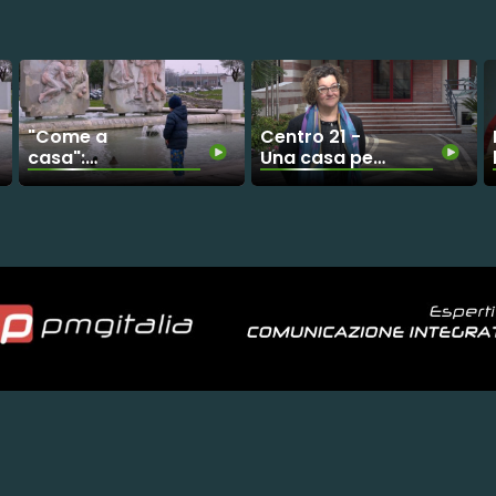
"Come a
Centro 21 -
casa":
Una casa per
insieme
le autonomie
contro le
personali
malattie
genetiche
rare