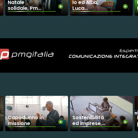
Natale
Io ed Alba,
solidale, Pmg
Luca
contro la
Trapanese e
violenza sulle
la battaglia
donne
per
l'inclusione
Sostenibilità
Capodanno in
ed imprese,
missione
business oltre
il profitto