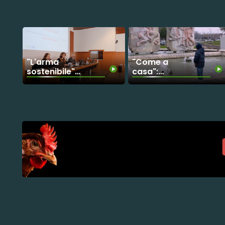
Mosaico
Campione
"L'arma
"Come a
sostenibile"
casa":
delle Società
insieme
Benefit
contro le
malattie
genetiche
rare