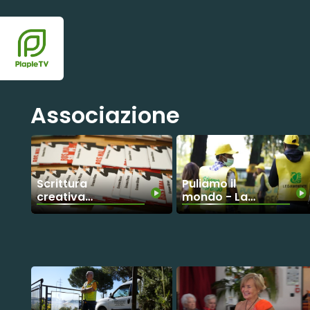
Associazione
Scrittura
Puliamo il
creativa
mondo - La
contro le
carica dei
barriere
volontari
Legambiente