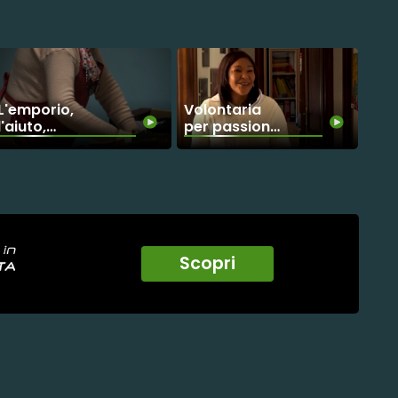
Plaple lancia
la sfida
L'emporio,
Volontaria
l'aiuto,
per passione
l'ascolto. La
- La Storia di
rete solidale
Maria
della Caritas
di Loreto
Scopri