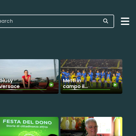
Giusy
Metti in
Versace
campo il
cuore, star a
supporto
delle
popolazioni
alluvionate