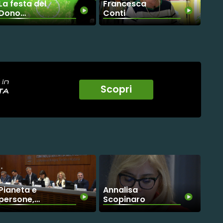
La festa del
Francesca
Dono
Conti
racconta la
cittadinanza
attiva
Scopri
Pianeta e
Annalisa
persone,
Scopinaro
futuro
sostenibile.