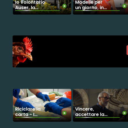
Io volontario
Modelle per
Auser, la
un giorno, in
storia di
passerella
Massimo
nonne ed
operatrici di
Villa Giulia
Riciclare la
Vincere,
carta - I
accettare la
ragazzi
sconfitta. La
dell'Associazione
formula del