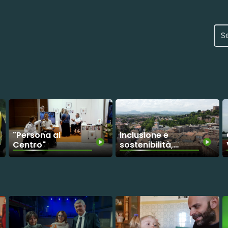
"Persona al
Inclusione e
Centro"
sostenibilità, il
modello
Emilia-
Romagna