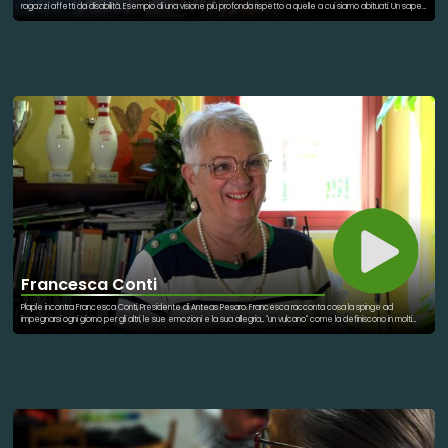
ragazzi affetti da disabilità. Esempio di una visione più profonda rispetto a quelle a cui siamo abituati. Un saper
guardare oltre il limite e scoprire la vera natura che ogni persona, che ogni ragazzo nasconde in sé.
Francesca Conti
Plaple incontra Francesca Conti, Presidente di Anteas Pesaro. Francesca racconta cosa la spinge ad
impegnarsi ogni giorno per gli altri, le sue emozioni e la sua allegria... "un vulcano" come la definiscono in molti
che guarda la vita con gli occhi della gioia!