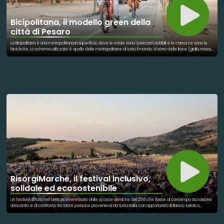
Bicipolitana, il modello green della
città di Pesaro
La Bicipolitana è una metropolitana in superficie, dove le rotaie sono i percorsi ciclabili e le carrozze sono le
biciclette. Lo schema utilizzato è quello delle metropolitane di tutto il mondo. Vi sono delle linee (gialla, rossa,
verde, arancione...) che collegano diverse zone della città, permettendo uno spostamento rapido, con zero
spesa, zero inquinamento, zero stress.
RisorgiMarche, il festival inclusivo,
solidale ed ecosostenibile
Un festival diffuso nel territorio interessato dalle scosse sismiche del 2016 che fosse al contempo occasione
di incontro e di confronto tra tante persone provenienti da tutta Italia, con opportunità di rilancio turistico,
necessità di tenere accesi i riflettori su zone a rischio di oblio da parte dei media e dell’opinione pubblica,
volontà di ribadire la bellezza del territorio e la sua inalterata capacità di accoglienza, desiderio di essere
vicini anche fisicamente alle comunità colpite dal terremoto. Concerti pomeridiani che si svolgono sui prati