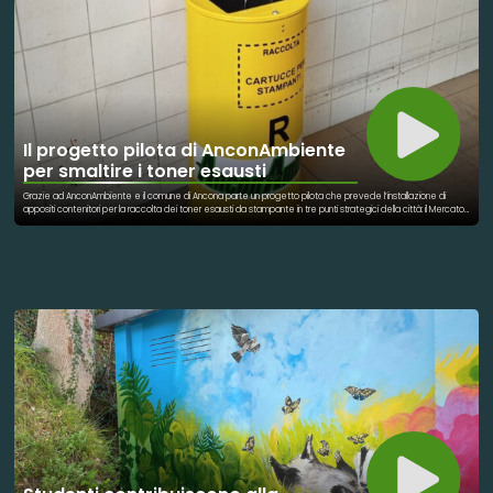
Il progetto pilota di AnconAmbiente
per smaltire i toner esausti
Grazie ad AnconAmbiente e il comune di Ancona parte un progetto pilota che prevede l’installazione di
appositi contenitori per la raccolta dei toner esausti da stampante in tre punti strategici della città: il Mercato
del Piano, il Mercato di Via Maratta e il quartiere di Posatora. L’obiettivo è quello di facilitare il corretto
smaltimento di questi rifiuti classificati come RAEE (Rifiuti da Apparecchiature Elettriche ed Elettroniche) che
non possono assolutamente essere conferiti nella spazzatura indifferenziata o nei contenitori della plastica.
Le cartucce di toner, infatti, contengono polveri sottili e materiali potenzialmente tossici come carbone, ossidi
di ferro, plastica, alluminio e rame. Gettarle in modo improprio significa compromettere l’ambiente e,
potenzialmente, la salute delle persone. È per questo che è fondamentale smaltirle correttamente, nel
rispetto della normativa vigente. La scelta delle aree dove collocare i contenitori non è casuale. Due di
questi sono posizionati nei mercati cittadini del Piano e di Via Maratta, zone centrali e molto frequentate ogni
giorno che rappresentano un punto di riferimento per la vita urbana e per la spesa quotidiana. Il terzo
contenitore è stato installato a Posatora, area residenziale nella parte alta della città densamente abitata. In
questo modo si garantisce una copertura più ampia e inclusiva, che permette a chiunque di conferire i propri
toner esausti in modo semplice e responsabile.Sul piano ambientale, l’importanza di questa iniziativa è
evidente. Le cartucce di toner contengono materiali riutilizzabili e, se riciclate correttamente, possono
essere avviate a nuovi cicli produttivi, contribuendo alla riduzione dei rifiuti e della produzione di nuove materie
prime seconde.