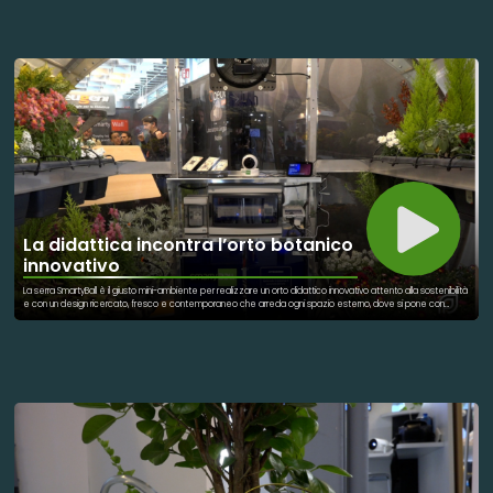
montani e nei borghi dei territori colpiti dal sisma, in luoghi sicuri ed accessibili, raggiungibili dal pubblico
attraverso un percorso di qualche chilometro, adatto a tutte le età, da coprire esclusivamente a piedi o in
bicicletta. RisorgiMarche vede la collaborazione con Anffass, per sostenere la casa del Cuore nei sibillini. Oltre
a questa collaborazione, vi è anche quella con microbiscottificio Frolla, in cui lavorano ragazzi con disabilità, o
con il birrificio Acca. Qui vi lavorano adolescenti e giovani adulti con diagnosi dello spettro autistico. Questo
concerto comprende brani del repertorio sacro della tradizione sarda e musiche che il violoncellista
olandese ha composto come colonna sonora per alcuni film diretti da Werner Herzog: opere
cinematografiche, a dir poco visionarie, sulle quali la musica di Reijseger si adagia come un velo magico,
contribuendo a creare un effetto ipnotico fuori dal tempo. Da un lato il virtuosismo di Reijseger, che sorprende
per la tecnica alquanto trasgressiva e la capacità di trasformare in poesia anche la sperimentazione sonora,
dall’altro le screziature armoniche del canto tradizionale sardo dei Cuncordu e Tenore de Orosei: i contrasti
espressivi tra jazz d’avanguardia e musica sacra di origine etnica promettono di sprigionare un fascino arcano
e conturbante.
La didattica incontra l’orto botanico
innovativo
La serra SmartyBall è il giusto mini-ambiente per realizzare un orto didattico innovativo attento alla sostenibilità
e con un design ricercato, fresco e contemporaneo che arreda ogni spazio esterno, dove si pone con
raffinatezza sia in contesti storici che moderni. In definitiva è ideale per realizzare i progetti PON EDUGREEN e
LABORATORI GREEN per avvicinare gli studenti alle tematiche legate alla transizione ecologica. In SmartyBall,
infatti, si entra dalla porta in metacrilato in una tecnologica bolla con robuste superfici trasparenti. Sui lati corti
sono sistemati i vasi su cui coltivare gli ortaggi, le erbe aromatiche, le piante ornamentali…su uno o più piani. Gli
studenti si scoprono piccoli esploratori del verde della serra-bolla, dove tecnologia e natura trovano un
impensato connubio, tutto questo in uno spazio raccolto ma organizzato per poter gestire le piante dalla
semina fino allo sviluppo e all’eventuale raccolta dei frutti. Una serra automatizzata da esterno che
permette il coinvolgimento didattico durante tutto l’anno. La serra SmartyBall, è anche un vero laboratorio per
la sensibilizzazione alla gestione dei consumi e quindi alla sostenibilità, dove l’attività di gestione automatica
dell’irrigazione e illuminazione sfrutta anche l’energia solare. Per questo, può essere dichiarata un sistema mild
hybrid dove l’energia della rete viene utilizzata in aiuto a quella solare qualora necessario. Inoltre se collegata
ad un eventuale accumulo di acque piovane, disponibile o realizzabile nella struttura scolastica, diverrebbe
autonoma anche dal punto di vista idrico. L’energia solare è trasformata in elettrica da due pannelli
fotovoltaici e messa a servizio della serra insieme alla rete elettrica. Quindi tutti i dispositivi smart wifi