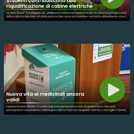
Studenti contribuiscono alla
riqualificazione di cabine elettriche
“Scatole di Luce” è un progetto di E_Distribuzione, società del Gruppo Enel, che ha visto impegnati gli studenti
dell'Accademia delle Belle Arti di Macerata nel dare nuova vita a bambine telefoniche abbandonate: nuove
opere di street art che omaggiano la natura e le energie rinnovabili. Delle vere e proprie opere corali di
riqualificazione urbana che si snodano tra i Comuni di Belforte del Chienti (3 cabine), Caldarola (2 cabine),
Serrapetrona (1 cabina), Camporotondo (1 cabina) e Cessapalombo (2 cabine). La prima cabina restaurata
è situata in via E. Fernanducci (comune di Belforte del Chienti), è realizzata dallo studente Goliardo
Sterlacchini e prende il nome di "Vento di Speranza”. Un’opra d’arte che omaggia l’importanza dell’arte, ma
soprattutto insegna il rispetto dell’ambiente. Le opere di street art ispirate ai temi della natura, della fauna e
della flora, dell'energia rinnovabile e della luce sono state realizzate da Dora Cirioni, Linda Urriani, Sani Ajdini,
Goliardo Sterlacchini, Alessandro Deda, Vincenzo Squadroni, Riccardo Lucarini, David Campana e dalla
professoressa Teresa Marasca, coordinati da Stefano Ciocchetti in rappresentanza delle associazioni
coinvolte.
Nuova vita ai medicinali ancora
validi
La presentazione ufficiale si è svolta negli scorsi giorni presso la sede di Farmacentro a Jesi con la
partecipazione del presidente della Regione Marche Francesco Acquaroli. L’obiettivo è raccogliere farmaci
non utilizzati ma ancora validi, per poi destinarli, gratuitamente, alle persone in stato di bisogno, tramite la
fondamentale collaborazione delle farmacie e il coinvolgimento degli Enti del Terzo Settore. Il progetto
nasce dalla volontà di contrastare lo spreco di risorse sanitarie e di valorizzare i medicinali rimasti inutilizzati ma
ancora perfettamente idonei all’uso. Un gesto che consente di ottimizzare i costi pubblici, sostenere chi è in
difficoltà e rispettare l’ambiente. COME FUNZIONA Cittadini, farmacie, grossisti, depositari e aziende
farmaceutiche possono donare farmaci che non utilizzano più, a patto che siano in corso di validità (con