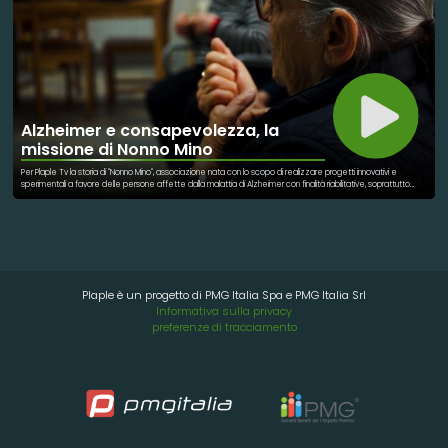
Alzheimer e consapevolezza, la
missione di Nonno Mino
Per Plaple Tv la storia di "Nonno Mino", associazione nata con lo scopo di realizzare progetti innovativi e
sperimentali a favore delle persone affette dalla malattia di Alzheimer con finalità riabilitative, soprattutto
nelle prime fasi della malattia e che presentano lievi o moderate compromissioni cognitive e funzionali.
L'associazione si dedica ad informare ed organizzare corsi di formazione per Volontari, Famigliari ed Operatori.
Attiva gruppi di auto mutuo- aiuto e sostegno psicologico per le famiglie. Promuove e sensibilizza la
cittadinanza all’accoglienza delle persone affette dalla malattia di Alzheimer attraverso uscite sociali e
culturali sul territorio
Plaple è un progetto di PMG Italia Spa e PMG Italia Srl
Informativa sulla privacy
preferenze di tracciamento