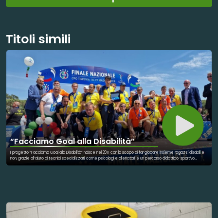
Titoli simili
“Facciamo Goal alla Disabilità”
Il progetto “Facciamo Goal alla Disabilità” nasce nel 2011 con lo scopo di far giocare insieme ragazzi disabili e
non, grazie all’aiuto di tecnici specializzati, come psicologi e allenatori, e un percorso didattico-sportivo
studiato appositamente per loro. Negli anni il progetto è continuato a crescere e ha coinvolgere più persone,
fono a raggiungere un traguardo storico: o scorso anno, a Tirrenia (Pisa), la squadra ha conquistato un
prestigioso secondo posto, cedendo solo in finale al Torino. Un traguardo che ha dato orgoglio ai ragazzi, alle
famiglie e a tutto lo staff. Attualmente all’interno della squadra vi sono 18 atleti, ma durante la presentazione, il
mister ha posto un obiettivo importante che va oltre il rettangolo di gioco: coinvolgere più persone, così da
poter creare un miglior contesto di inclusione dove ragazzi e genitori possano sentirsi parte di una comunità.