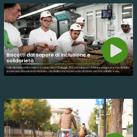
almeno sei mesi alla scadenza), mai utilizzati, con confezioni integre, correttamente conservati, e con lotto
e scadenza leggibili. I medicinali possono essere consegnati: presso le farmacie convenzionate aderenti al
progetto, e nei servizi farmaceutici ospedalieri e territoriali. Ogni farmaco donato viene sottoposto a un
controllo da parte dei farmacisti, registrato nel Sistema Informativo Regionale sui Medicinali Inutilizzati (SIRMI) e
identificato con un timbro che ne vieta la vendita. Se idoneo, entra nella rete di distribuzione gestita dal
CODIN – Coordinamento Distribuzione Integrata – che provvede alla verifica finale, allo stoccaggio e
all’assegnazione ai beneficiari. La consegna avviene in maniera tracciata e trasparente, oltre che gratuita:
per i farmaci che richiedono una ricetta, si segue la procedura prevista (anche con ricetta
dematerializzata). I farmaci da banco, invece, possono essere distribuiti senza ricetta ma sempre con una
registrazione, così da garantire il corretto monitoraggio. Al momento della consegna, gli Enti sono tenuti a
registrare l’uscita del farmaco sul sistema SIRMI, indicando alcune informazioni essenziali a fini statistici, come:
genere e anno di nascita del beneficiario, e tipo e numero della ricetta, se previsto. Tutti i dati raccolti sono
trattati nel rispetto della privacy con informazioni minime e non identificative, a scopo statistico e di
monitoraggio del progetto.
Biscotti dal sapore di inclusione e
solidarietà
Frolla Microbiscottificio nasce a Osimo (AN) il 12 Maggio 2018 con l’obiettivo di fornire a ragazzi/e con disabilità
un percorso di inserimento lavorativo. Una finalità che ha permesso di creare una rete solidale e una
campagna di crowdfunding per realizzare un modello di impresa sociale. Competenze, passioni e ambizioni
si fondono in questo progetto progetto che parla di territorialità e inclusione. Nel 2021 Frolla ha ricevuto il Premio
del Cittadino europeo 2021. Dal 2018 ad oggi sono numerose le iniziative intraprese da Frolla Microbiscottificio.
Tra queste troviamo il progetto FrollaBus per permettere a tutti nella regione, di entrare in contatto con la loro
realtà. Progetti che non si fermano alla realizzazione di biscotti, ma anche allo sport: dal 2020 è stata fondata
Frolla Football Team. Un team composto da 13 ragazzi diversamente abili, nato dalla colaborazione tra Frolla
Microbiscottificio e S.A.Castelfidardo.