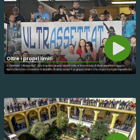
al lavoro della Federazione BCC Campania e Calabria e di NeXt Economia, con il sostegno di Fondosviluppo,
prende forma uno strumento concreto e innovativo per invertire la rotta: la Guida completa per Comunità
Coraggiose. La Guida nasce per accompagnare cittadini, imprese, amministrazioni e attori del Terzo Settore
in un percorso di rigenerazione territoriale che diventa partecipata, sostenibile e inclusiva. “Questo progetto
ricorda che le BCC sono banche di comunità e che investono non solo sul miglioramento delle condizioni
economiche ma anche sulla crescita della coesione sociale, sullo sviluppo e sulla promozione della
cooperazione, sulla crescita responsabile e sostenibile. Ogni territorio, se può contare su una BCC, è più forte
e resiliente” - Dichiara Nicola Paldino, Vicepresidente della Federazione delle Banche di Comunità di
Campania e Calabria. La pubblicazione nasce dall’esperienza diretta condotta nei Comuni di San Pietro al
Tanagro (SA) e Bisignano (CS), dove si è avviato un processo di rigenerazione che ha coinvolto cittadini,
imprese, enti del terzo settore e istituzioni, portando alla creazione di Mappe di Comunità, itinerari turistici
sostenibili e modelli di cooperazione locale. Tra i contenuti chiave della guida: * Le 5 dimensioni per costruire
una comunità resiliente: territorio, sostenibilità, impatto, cooperazione, digitale. * Gli strumenti per attivare
partecipazione e inclusione: Patto di Comunità, Community Canvas, Indici ESG, piattaforme digitali. * Le fasi di
sviluppo comunitario: dalla co-emersione alla co-valutazione e ri-progettazione. * Le metriche di impatto
Oltre i propri limiti
civile basate sui BES, SDGs e indicatori di benessere multidimensionale.
Si chiamano “Ultrassettat”: ultra, in quanto gruppo organizzato e riconosciuto di ultras. Assettat in quanto
rispecchia la loro condizione di disabilità. Gli ultras seduti è un gruppo storico che segue la propria squadra del
cuore, il Napoli, in ogni match casalingo. Questo è la parte bella del calcio, dove non esistono barriere di alcun
tipo per poter vedere la propria squadra dal vivo.