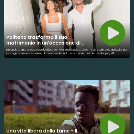
Politano trasforma il suo
matrimonio in un’occasione di
beneficenza
La coppia ha annunciato questa decisione tramite un messaggio sui social media, esprimendo gratitudine per
il sostegno ricevuto e sottolineando come i soldi donati permetteranno di realizzare due progetti
all'Ospedale Santobono di Napoli per aiutare i bambini ricoverati nella struttura. Più nel dettaglio, la coppia ha
dichiarato che il ricavato servirà per realizzare una una medicheria avanzata presso l'ospedale pediatrico e
rendere più umana e accogliente la sala d'attesa nel reparto grandi ustioni del Santobono.
Una vita libera dalla fame - Il