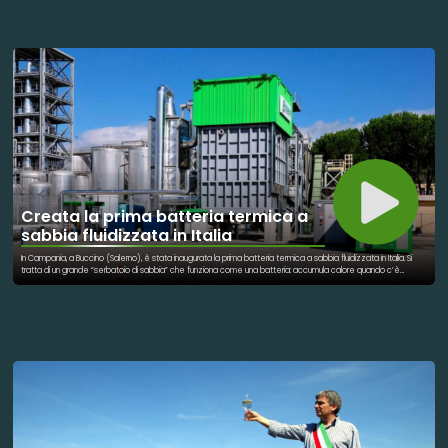
progetto si inserisce in un percorso di socialità e inclusione, volto a promuovere la cooperazione e il senso di
appartenenza alla comunità locale. L’iniziativa va oltre l’aspetto decorativo e assume un valore simbolico,
legato alla riscoperta delle tradizioni artigianali e alla capacità di creare occasioni di incontro e
partecipazione. Attraverso un’attività manuale semplice e accessibile, il progetto ha favorito il dialogo tra
generazioni e la condivisione di competenze. Esperienze simili sono presenti anche in altre città italiane,
dove l’utilizzo di tecniche artigianali viene spesso impiegato come strumento di aggregazione sociale e
valorizzazione del territorio. L’albero di Natale all’uncinetto realizzato a Marigliano si configura quindi come
un’iniziativa che unisce dimensione culturale e sociale, contribuendo a rafforzare i legami all’interno della
comunità durante il periodo natalizio. A promuovere l’iniziativa è stato il circolo PER Marigliano, su proposta di
Brigida La Marca, appassionata della nobile arte dell’uncinetto e che ha ideato il percorso artigianale, nato dal
desiderio di valorizzare il senso di appartenenza e di comunità.
Creata la prima batteria termica a
sabbia fluidizzata in Italia
In Campania, a Buccino (Salerno), è stata inaugurata la prima batteria termica a sabbia fluidizzata in Italia. Si
tratta di un grande “serbatoio di sabbia” che funziona come una batteria: accumula calore quando c’è
energia disponibile e lo restituisce quando serve, producendo vapore utile alle fabbriche senza usare gas o
petrolio. Questa sabbia speciale riesce a trattenere il calore per molte ore, un po’ come le pietre di una
stufa che restano calde a lungo anche dopo aver spento il fuoco. Grazie a questa tecnologia, un’azienda
può avere vapore verde 24 ore su 24, riducendo l’uso di combustibili fossili e quindi l’inquinamento. È un passo
concreto verso la transizione energetica, perché: * dimostra che si possono usare materiali semplici e
abbondanti (come la sabbia) per immagazzinare energia rinnovabile; * aiuta le industrie a diventare più
sostenibili senza rinunciare alla continuità di produzione; * contribuisce a ridurre emissioni di CO₂, in questo caso
più di 500 tonnellate l’anno. Il progetto mostra che la tecnologia per sostituire i combustibili fossili esiste già ed
è pronta per essere usata su larga scala.