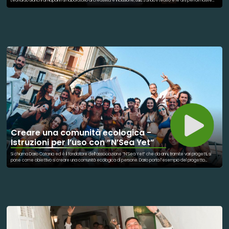
Leonardo Bianchi di Napoli in un laboratorio di creatività e inclusione, utilizzando il teatro e le arti performative
come strumenti di espressione e crescita personale. Il progetto mira a coinvolge una vasta comunità, come
gli operatori sanitari, i pazienti, i familiari, le scuole, i cittadini, e tutte le categorie di compagnie teatrali
amatoriali e artisti professionisti. Insieme, creano spazi di espressione condivisa e crescita personale,
rafforzando le reti territoriali e promuovendo il benessere collettivo. Proprio a riguardo degli artisti, è testimonial
dell’iniziativa il cantate Geolier, che ha presenziato all’inaugurazione ha donato alla struttura e ai ragazzi alcuni
strumenti musicali, mettendo a disposizione anche un insegnante professionista per guidarli nella formazione.
Creare una comunità ecologica -
Istruzioni per l’uso con “N’Sea Yet”
Si chiama Dario Catania ed è il fondatore dell’associazione “N’Sea Yet” che da anni, tramite vari progetti, si
pone come obiettivo si creare una comunità ecologica di persone. Dario porta l’esempio del progetto
“Prendi3”, nato da una sua esperienza quando viveva in Australia: una campagna che si occupa di educazione
ambientale pura che cerca di coinvolgere le persone tramite un ‘gioco’. Insieme al fondatore è stato
possibile scoprire nel dettaglio le caratteristiche che contraddistinguono questo progetto, mentre
Francesca Moleti (attuale presidente dell’associazione) ha raccontato quelli che sono i principi su cui si basa
l’associazione.