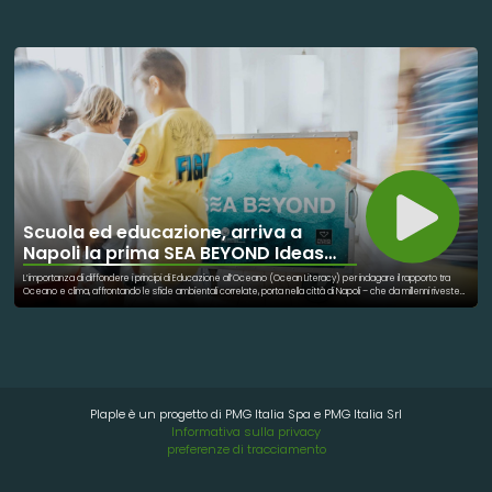
troviamo: - Legalità e Sviluppo Territoriale: Approfondimenti sul diritto ambientale e il progresso sostenibile. -
Economia e Innovazione: Il ruolo dell'innovazione come impulso per la sostenibilità. - Salute e Ricerca
Scientifica: Discussioni sugli impatti ambientali sulla salute cardiaca e nuove terapie. - Sport e Sostenibilità:
L'importanza dello sport come modello inclusivo e strumento di rigenerazione sociale.
Scuola ed educazione, arriva a
Napoli la prima SEA BEYOND Ideas
Box
L’importanza di diffondere i principi di Educazione all’Oceano (Ocean Literacy) per indagare il rapporto tra
Oceano e clima, affrontando le sfide ambientali correlate, porta nella città di Napoli – che da millenni riveste
una centralità assoluta nel Mar Mediterraneo – la prima SEA BEYOND Ideas Box. La mediateca mobile
realizzata da Biblioteche Senza Frontiere e con il supporto di SEA BEYOND, con l’obiettivo di creare
consapevolezza sulla preservazione dell’Oceano e la sua sostenibilità. La SEA BEYOND Ideas Box è stata
affidata a FOQUS - Fondazione Quartieri Spagnoli, che la installerà nei suoi locali. L'Ideas Box, di oltre 100 metri
quadrati, è dotata di 15 tra tablet ed e-reader, 10 pc, 250 libri, giochi da tavola, videogames, visori, cuffie,
consolle, un modulo audiovisivo e centinaia di materiali formativi pensati per fare conoscere alle nuove
generazioni il mare, il suo stato di salute e l’importanza del prendersene cura.
Plaple è un progetto di PMG Italia Spa e PMG Italia Srl
Informativa sulla privacy
preferenze di tracciamento