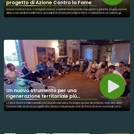
progetto di Azione Contro la Fame
Azione Contro la Fame è un’organizzazione umanitaria internazionale impegnata a garantire a ogni persona il
diritto a una vita libera dalla fame. Specialisti da 46 anni, prevediamo fame e malnutrizione, ne curiamo gli
effetti e ne preveniamo le cause. Siamo in prima linea in 56 paesi del mondo per salvare la vita dei bambini
malnutriti e rafforzare la resilienza delle famiglie con cibo, acqua, salute e formazione. Guidiamo con
determinazione la lotta globale contro la fame, introducendo innovazioni che promuovono il progresso,
lavorando in collaborazione con le comunità locali e mobilitando persone e governi per realizzare un
cambiamento sostenibile. Ogni anno aiutiamo 21 milioni di persone. In Italia, fino a fine 2024, il programma ha
coinvolto 410 famiglie tra Milano e Napoli, offrendo un percorso integrato che comprende supporto alla spesa,
educazione nutrizionale, formazione e accompagnamento all’inserimento lavorativo. I risultati sono rilevanti: il
59% dei partecipanti ha trovato lavoro o ripreso la formazione e anche la qualità dell’alimentazione è
migliorata sensibilmente, con progressi evidenti su idratazione, varietà della dieta e riduzione del consumo di
zuccheri e cibi ultra-processati.
Un nuovo strumento per una
rigenerazione territoriale più
sostenibile
Le Aree Interne in Italia custodiscono un patrimonio unico, ma troppo spesso dimenticato. Sono oltre 4000 i
Comuni in Italia situati ad una significativa distanza dai principali centri di offerta di servizi essenziali, come
istruzione, salute e mobilità. Queste sono le cosiddette Aree Interne, definite dalla Strategia Nazionale per le
Aree Interne (SNAI) e rappresentano il 48,5% del totale delle municipalità del Bel Paese, contando circa 13
milioni di persone (dati Openpolis). Dal dopoguerra ad oggi, questi territori hanno subito un costante fenomeno
di marginalizzazione: diminuzione della popolazione residente, del livello di occupazione e dell'offerta di
servizi, in un circolo vizioso acuito anche dal susseguirsi di eventi calamitosi che hanno ulteriormente colpito
queste aree. Spopolamento, invecchiamento, mancanza di servizi: sono queste le sfide che affliggono
migliaia di Comuni italiani. Eppure, proprio da questi luoghi può rinascere una nuova idea di sviluppo Oggi, grazie