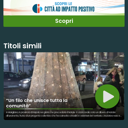
Scopri
Titoli simili
“Un filo che unisce tutta la
comunità”
A Marigliano, in provincia di Napoli, nei giorni che precedono il Natale è stato realizzato un albero di Natale
all’uncinetto, frutto di un progetto collettivo che ha coinvolto cittadini e volontari del territorio. L’iniziativa nasce
con l’obiettivo di valorizzare la partecipazione comunitaria e richiamare i temi della memoria, della
condivisione e della solidarietà. L’albero, composto da elementi realizzati manualmente, rappresenta il
risultato di un lavoro condiviso che ha visto la collaborazione di persone di età ed esperienze diverse. Il