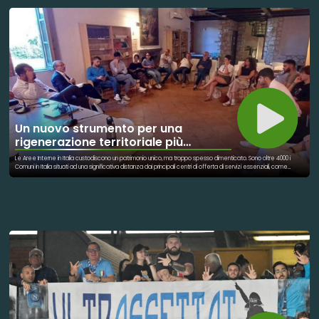
educazione nutrizionale, formazione e accompagnamento all’inserimento lavorativo. I risultati sono rilevanti: il
59% dei partecipanti ha trovato lavoro o ripreso la formazione e anche la qualità dell’alimentazione è
migliorata sensibilmente, con progressi evidenti su idratazione, varietà della dieta e riduzione del consumo di
zuccheri e cibi ultra-processati.
Un nuovo strumento per una
rigenerazione territoriale più
sostenibile
Le Aree Interne in Italia custodiscono un patrimonio unico, ma troppo spesso dimenticato. Sono oltre 4000 i
Comuni in Italia situati ad una significativa distanza dai principali centri di offerta di servizi essenziali, come
istruzione, salute e mobilità. Queste sono le cosiddette Aree Interne, definite dalla Strategia Nazionale per le
Aree Interne (SNAI) e rappresentano il 48,5% del totale delle municipalità del Bel Paese, contando circa 13
milioni di persone (dati Openpolis). Dal dopoguerra ad oggi, questi territori hanno subito un costante fenomeno
di marginalizzazione: diminuzione della popolazione residente, del livello di occupazione e dell'offerta di
servizi, in un circolo vizioso acuito anche dal susseguirsi di eventi calamitosi che hanno ulteriormente colpito
queste aree. Spopolamento, invecchiamento, mancanza di servizi: sono queste le sfide che affliggono
migliaia di Comuni italiani. Eppure, proprio da questi luoghi può rinascere una nuova idea di sviluppo Oggi, grazie
al lavoro della Federazione BCC Campania e Calabria e di NeXt Economia, con il sostegno di Fondosviluppo,
prende forma uno strumento concreto e innovativo per invertire la rotta: la Guida completa per Comunità
Coraggiose. La Guida nasce per accompagnare cittadini, imprese, amministrazioni e attori del Terzo Settore
in un percorso di rigenerazione territoriale che diventa partecipata, sostenibile e inclusiva. “Questo progetto
ricorda che le BCC sono banche di comunità e che investono non solo sul miglioramento delle condizioni
economiche ma anche sulla crescita della coesione sociale, sullo sviluppo e sulla promozione della
cooperazione, sulla crescita responsabile e sostenibile. Ogni territorio, se può contare su una BCC, è più forte
e resiliente” - Dichiara Nicola Paldino, Vicepresidente della Federazione delle Banche di Comunità di
Campania e Calabria. La pubblicazione nasce dall’esperienza diretta condotta nei Comuni di San Pietro al
Tanagro (SA) e Bisignano (CS), dove si è avviato un processo di rigenerazione che ha coinvolto cittadini,