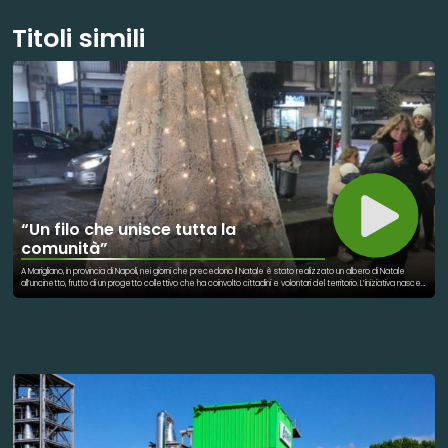
Titoli simili
“Un filo che unisce tutta la
comunità”
A Marigliano, in provincia di Napoli, nei giorni che precedono il Natale è stato realizzato un albero di Natale
all’uncinetto, frutto di un progetto collettivo che ha coinvolto cittadini e volontari del territorio. L’iniziativa nasce
con l’obiettivo di valorizzare la partecipazione comunitaria e richiamare i temi della memoria, della
condivisione e della solidarietà. L’albero, composto da elementi realizzati manualmente, rappresenta il
risultato di un lavoro condiviso che ha visto la collaborazione di persone di età ed esperienze diverse. Il
progetto si inserisce in un percorso di socialità e inclusione, volto a promuovere la cooperazione e il senso di
appartenenza alla comunità locale. L’iniziativa va oltre l’aspetto decorativo e assume un valore simbolico,
legato alla riscoperta delle tradizioni artigianali e alla capacità di creare occasioni di incontro e
partecipazione. Attraverso un’attività manuale semplice e accessibile, il progetto ha favorito il dialogo tra
generazioni e la condivisione di competenze. Esperienze simili sono presenti anche in altre città italiane,
dove l’utilizzo di tecniche artigianali viene spesso impiegato come strumento di aggregazione sociale e
valorizzazione del territorio. L’albero di Natale all’uncinetto realizzato a Marigliano si configura quindi come
un’iniziativa che unisce dimensione culturale e sociale, contribuendo a rafforzare i legami all’interno della
comunità durante il periodo natalizio. A promuovere l’iniziativa è stato il circolo PER Marigliano, su proposta di
Brigida La Marca, appassionata della nobile arte dell’uncinetto e che ha ideato il percorso artigianale, nato dal