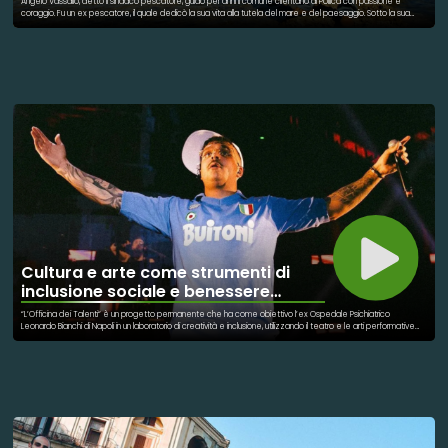
Angelo Vassallo, detto il sindaco pescatore, guidò per anni il comune cilentano di Pollica con passione e
coraggio. Fu un ex pescatore, il quale dedicò la sua vita alla tutela del mare e del paesaggio. Sotto la sua
guida, Pollica divenne simbolo di sviluppo sostenibile e qualità della vita. A distanza di 15 anni dalla sua
scomparsa la sua memoria e il suo impegno sono rimasti vivi. Tra le varie iniziative vi è quella creata dai figli: la
Fondazione Angelo Vassallo Sindaco Pescatore per portare avanti i suoi ideali e il suo impegno nei confronti
dell’ambiente. Infine, per onorare la sua memoria, oggi in tutta Italia si pianta un albero per continuare la sua
battaglia.
Cultura e arte come strumenti di
inclusione sociale e benessere
psicosociale
“L’Officina dei Talenti“ è un progetto permanente che ha come obiettivo l’ex Ospedale Psichiatrico
Leonardo Bianchi di Napoli in un laboratorio di creatività e inclusione, utilizzando il teatro e le arti performative
come strumenti di espressione e crescita personale. Il progetto mira a coinvolge una vasta comunità, come
gli operatori sanitari, i pazienti, i familiari, le scuole, i cittadini, e tutte le categorie di compagnie teatrali
amatoriali e artisti professionisti. Insieme, creano spazi di espressione condivisa e crescita personale,
rafforzando le reti territoriali e promuovendo il benessere collettivo. Proprio a riguardo degli artisti, è testimonial
dell’iniziativa il cantate Geolier, che ha presenziato all’inaugurazione ha donato alla struttura e ai ragazzi alcuni
strumenti musicali, mettendo a disposizione anche un insegnante professionista per guidarli nella formazione.