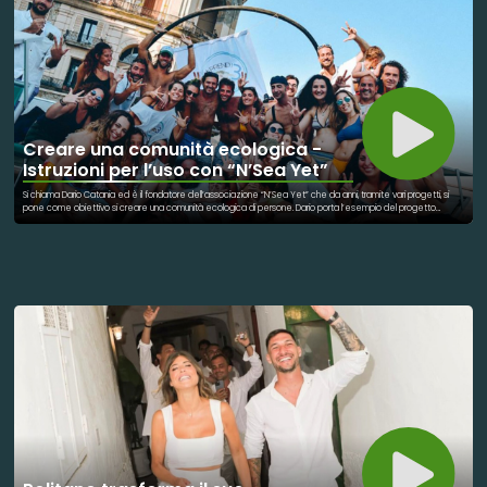
Creare una comunità ecologica -
Istruzioni per l’uso con “N’Sea Yet”
Si chiama Dario Catania ed è il fondatore dell’associazione “N’Sea Yet” che da anni, tramite vari progetti, si
pone come obiettivo si creare una comunità ecologica di persone. Dario porta l’esempio del progetto
“Prendi3”, nato da una sua esperienza quando viveva in Australia: una campagna che si occupa di educazione
ambientale pura che cerca di coinvolgere le persone tramite un ‘gioco’. Insieme al fondatore è stato
possibile scoprire nel dettaglio le caratteristiche che contraddistinguono questo progetto, mentre
Francesca Moleti (attuale presidente dell’associazione) ha raccontato quelli che sono i principi su cui si basa
l’associazione.