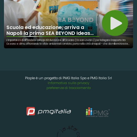
Scuola ed educazione, arriva a
Napoli la prima SEA BEYOND Ideas
Box
L’importanza di diffondere i principi di Educazione all’Oceano (Ocean Literacy) per indagare il rapporto tra
Oceano e clima, affrontando le sfide ambientali correlate, porta nella città di Napoli – che da millenni riveste
una centralità assoluta nel Mar Mediterraneo – la prima SEA BEYOND Ideas Box. La mediateca mobile
realizzata da Biblioteche Senza Frontiere e con il supporto di SEA BEYOND, con l’obiettivo di creare
consapevolezza sulla preservazione dell’Oceano e la sua sostenibilità. La SEA BEYOND Ideas Box è stata
affidata a FOQUS - Fondazione Quartieri Spagnoli, che la installerà nei suoi locali. L'Ideas Box, di oltre 100 metri
quadrati, è dotata di 15 tra tablet ed e-reader, 10 pc, 250 libri, giochi da tavola, videogames, visori, cuffie,
consolle, un modulo audiovisivo e centinaia di materiali formativi pensati per fare conoscere alle nuove
generazioni il mare, il suo stato di salute e l’importanza del prendersene cura.
Plaple è un progetto di PMG Italia Spa e PMG Italia Srl
Informativa sulla privacy
preferenze di tracciamento