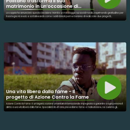
Politano trasforma il suo
matrimonio in un’occasione di
beneficenza
La coppia ha annunciato questa decisione tramite un messaggio sui social media, esprimendo gratitudine per
il sostegno ricevuto e sottolineando come i soldi donati permetteranno di realizzare due progetti
all'Ospedale Santobono di Napoli per aiutare i bambini ricoverati nella struttura. Più nel dettaglio, la coppia ha
dichiarato che il ricavato servirà per realizzare una una medicheria avanzata presso l'ospedale pediatrico e
rendere più umana e accogliente la sala d'attesa nel reparto grandi ustioni del Santobono.
Una vita libera dalla fame - Il
progetto di Azione Contro la Fame
Azione Contro la Fame è un’organizzazione umanitaria internazionale impegnata a garantire a ogni persona il
diritto a una vita libera dalla fame. Specialisti da 46 anni, prevediamo fame e malnutrizione, ne curiamo gli
effetti e ne preveniamo le cause. Siamo in prima linea in 56 paesi del mondo per salvare la vita dei bambini
malnutriti e rafforzare la resilienza delle famiglie con cibo, acqua, salute e formazione. Guidiamo con
determinazione la lotta globale contro la fame, introducendo innovazioni che promuovono il progresso,
lavorando in collaborazione con le comunità locali e mobilitando persone e governi per realizzare un
cambiamento sostenibile. Ogni anno aiutiamo 21 milioni di persone. In Italia, fino a fine 2024, il programma ha
coinvolto 410 famiglie tra Milano e Napoli, offrendo un percorso integrato che comprende supporto alla spesa,